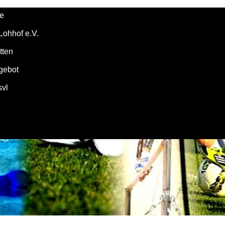
te
Lohhof e.V.
tten
gebot
vl