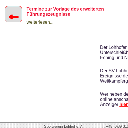
Termine zur Vorlage des erweiterten
←
Führungszeugnisse
weiterlesen...
Der Lohhofer 
Unterschleiß
Eching und N
Der SV Lohhof
Ereignisse de
Wettkampferge
Wer neben de
online anscha
Anzeiger
hier
Sportverein Lohhof e.V.
T: +49 (0)89 31