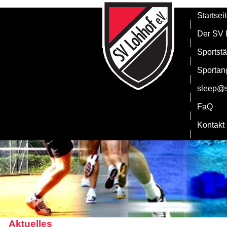
Startsei
Der SV 
Sportstä
Sportan
sleep@s
FaQ
Kontakt
Aktuelles