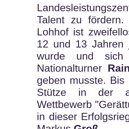
Landesleistungsze
Talent zu fördern.
Lohhof ist zweifell
12 und 13 Jahren j
wurde und sich
Nationalturner
Rai
geben musste. Bis h
Stütze in der a
Wettbewerb "Gerättu
in dieser Erfolgsri
Markus
Groß
.