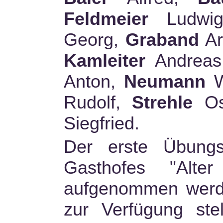
Feldmeier
Ludwi
Georg,
Graband
Ar
Kamleiter
Andrea
Anton,
Neumann
W
Rudolf,
Strehle
Os
Siegfried.
Der erste Übungs
Gasthofes "Alter
aufgenommen werde
zur Verfügung ste