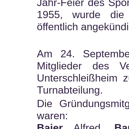
Jahr-Feier des Spo
1955, wurde die 
öffentlich angekündi
Am 24. Septembe
Mitglieder des V
Unterschleißheim 
Turnabteilung.
Die Gründungsmit
waren:
Baier
Alfred,
Ba