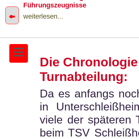
Führungszeugnisse
←
weiterlesen...
≡
Sportangebot A-Z Sommer 2026 jetz
verfügbar
Die Chronologie
weiterlesen...
Turnabteilung:
Da es anfangs noch
in Unterschleißhei
viele der späteren
beim TSV Schleißhe